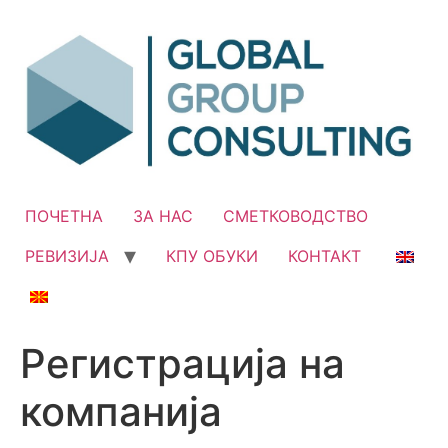
Skip
to
content
ПОЧЕТНА
ЗА НАС
СМЕТКОВОДСТВО
РЕВИЗИЈА
КПУ ОБУКИ
КОНТАКТ
Регистрација на
компанија