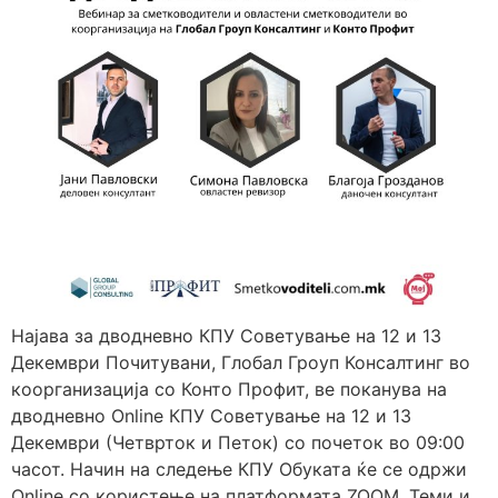
Најава за дводневно КПУ Советување на 12 и 13
Декември Почитувани, Глобал Гроуп Консалтинг во
коорганизација со Конто Профит, ве поканува на
дводневно Online КПУ Советување на 12 и 13
Декември (Четврток и Петок) со почеток во 09:00
часот. Начин на следење КПУ Обуката ќе се одржи
Online со користење на платформата ZOOM. Теми и