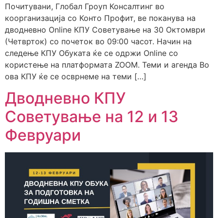
Почитувани, Глобал Гроуп Консалтинг во
коорганизација со Конто Профит, ве поканува на
дводневно Online КПУ Советување на 30 Октомври
(Четврток) со почеток во 09:00 часот. Начин на
следење КПУ Обуката ќе се одржи Online со
користење на платформата ZOOM. Теми и агенда Во
ова КПУ ќе се осврнеме на теми […]
Дводневно КПУ
Советување на 12 и 13
Февруари