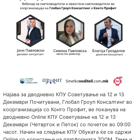
Најава за дводневно КПУ Советување на 12 и 13
Декември Почитувани, Глобал Гроуп Консалтинг во
коорганизација со Конто Профит, ве поканува на
дводневно Online КПУ Советување на 12 и 13
Декември (Четврток и Петок) со почеток во 09:00
часот. Начин на следење КПУ Обуката ќе се одржи
Online со користење на платформата ZOOM. Теми и