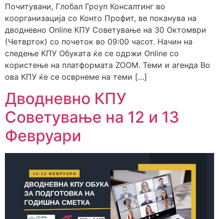
Почитувани, Глобал Гроуп Консалтинг во
коорганизација со Конто Профит, ве поканува на
дводневно Online КПУ Советување на 30 Октомври
(Четврток) со почеток во 09:00 часот. Начин на
следење КПУ Обуката ќе се одржи Online со
користење на платформата ZOOM. Теми и агенда Во
ова КПУ ќе се осврнеме на теми […]
Дводневно КПУ
Советување на 12 и 13
Февруари