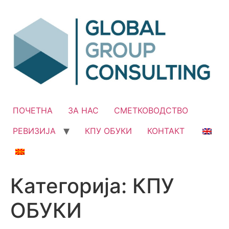
Skip
to
content
ПОЧЕТНА
ЗА НАС
СМЕТКОВОДСТВО
РЕВИЗИЈА
КПУ ОБУКИ
КОНТАКТ
Категорија:
КПУ
ОБУКИ