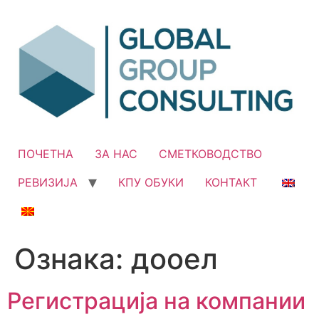
Skip
to
content
ПОЧЕТНА
ЗА НАС
СМЕТКОВОДСТВО
РЕВИЗИЈА
КПУ ОБУКИ
КОНТАКТ
Ознака:
дооел
Регистрација на компании